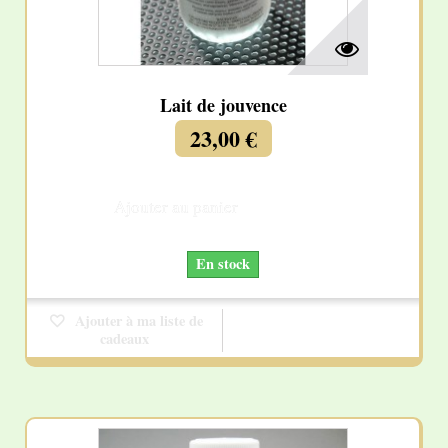
Lait de jouvence
23,00 €
Ajouter au panier
Détails
En stock
Ajouter à ma liste de
cadeaux