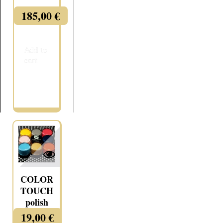
185,00 €
Add to
cart
More
COLOR
TOUCH
polish
19,00 €