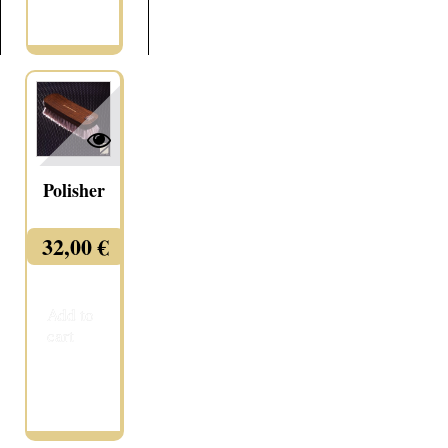
More
Polisher
32,00 €
Add to
cart
More