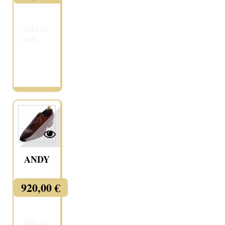
Add to
cart
More
ANDY
920,00 €
Add to