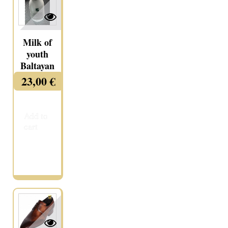
Milk of
youth
Baltayan
23,00 €
Add to
cart
More