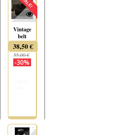
SALE!
Vintage
belt
38,50 €
55,00 €
-30%
Add to
cart
More