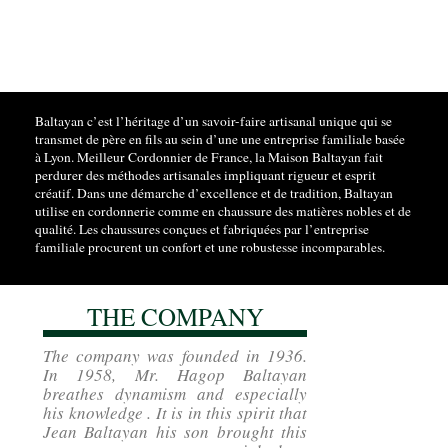
Baltayan c’est l’héritage d’un savoir-faire artisanal unique qui se
transmet de père en fils au sein d’une une entreprise familiale basée
à Lyon. Meilleur Cordonnier de France, la Maison Baltayan fait
perdurer des méthodes artisanales impliquant rigueur et esprit
créatif. Dans une démarche d’excellence et de tradition, Baltayan
utilise en cordonnerie comme en chaussure des matières nobles et de
qualité. Les chaussures conçues et fabriquées par l’entreprise
familiale procurent un confort et une robustesse incomparables.
THE COMPANY
The company was founded in 1936.
In 1958, Mr. Hagop Baltayan
breathes dynamism and especially
his knowledge . It is in this spirit that
Jean Baltayan his son brought this