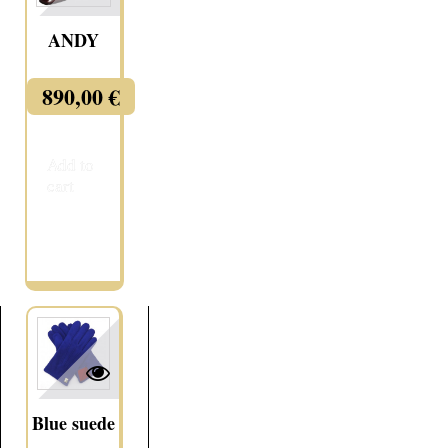
ANDY
890,00 €
Add to
cart
More
Blue suede