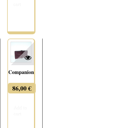
cart
More
Companion
86,00 €
Add to
cart