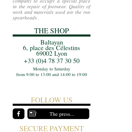
company to occupy a special place
in the repair of footwear. Quality of
work and materials used are the two
spearheads .
THE SHOP
Baltayan
6, place des Célestins
69002 Lyon
+33 (0)4 78 37 30 50
Monday to Saturday
from 9:00 to 13:00 and 14:00 to 19:00
FOLLOW US
The press...
SECURE PAYMENT