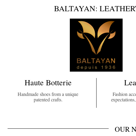
BALTAYAN: LEATHE
Haute Botterie
Lea
Handmade shoes from a unique
Fashion acce
patented crafts.
expectations
OUR 