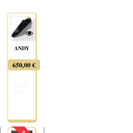
ANDY
650,00 €
Add to
cart
More